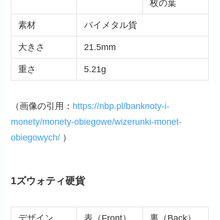
枚の葉
素材
バイメタル貨
大きさ
21.5mm
重さ
5.21g
（画像の引用：
https://nbp.pl/banknoty-i-
monety/monety-obiegowe/wizerunki-monet-
obiegowych/
）
1ズウォティ硬貨
デザイン
表（Front）
裏（Back）