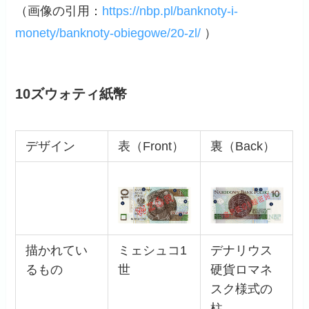
（画像の引用：
https://nbp.pl/banknoty-i-
monety/banknoty-obiegowe/20-zl/
）
10ズウォティ紙幣
デザイン
表（Front）
裏（Back）
描かれてい
ミェシュコ1
デナリウス
るもの
世
硬貨ロマネ
スク様式の
柱