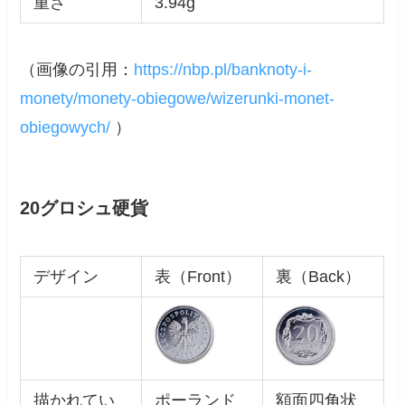
重さ
3.94g
（画像の引用：
https://nbp.pl/banknoty-i-
monety/monety-obiegowe/wizerunki-monet-
obiegowych/
）
20グロシュ硬貨
デザイン
表（Front）
裏（Back）
描かれてい
ポーランド
額面四角状