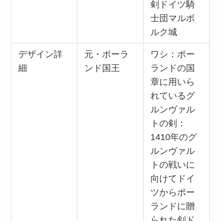
剣ドイツ騎
士団マルボ
ルク城
デザイン詳
元・ポーラ
ワシ：ポー
細
ンド国王
ランドの国
章に用いら
れているグ
ルンヴァル
トの剣：
1410年のグ
ルンヴァル
トの戦いに
向けてドイ
ツからポー
ランドに贈
られた剣ド