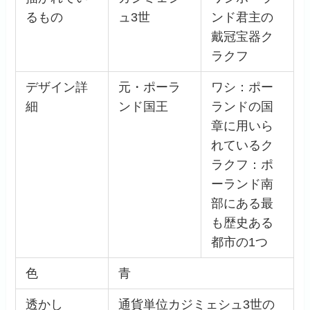
るもの
ュ3世
ンド君主の
戴冠宝器ク
ラクフ
デザイン詳
元・ポーラ
ワシ：ポー
細
ンド国王
ランドの国
章に用いら
れているク
ラクフ：ポ
ーランド南
部にある最
も歴史ある
都市の1つ
色
青
透かし
通貨単位カジミェシュ3世の