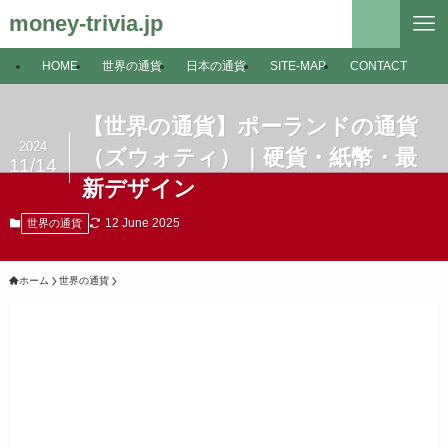
money-trivia.jp
HOME
世界の通貨
日本の通貨
SITE-MAP
CONTACT
【世界の通貨】ポーランドの通貨
2024
（ズウォティ）｜硬貨・紙幣・最
11/14
新デザイン
12 June 2025
世界の通貨
ホーム
世界の通貨