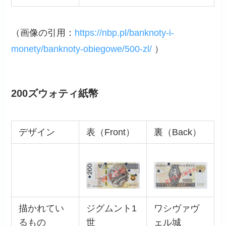
（画像の引用：
https://nbp.pl/banknoty-i-
monety/banknoty-obiegowe/500-zl/
）
200ズウォティ紙幣
デザイン
表（Front）
裏（Back）
描かれてい
ジグムント1
ワシヴァヴ
るもの
世
ェル城