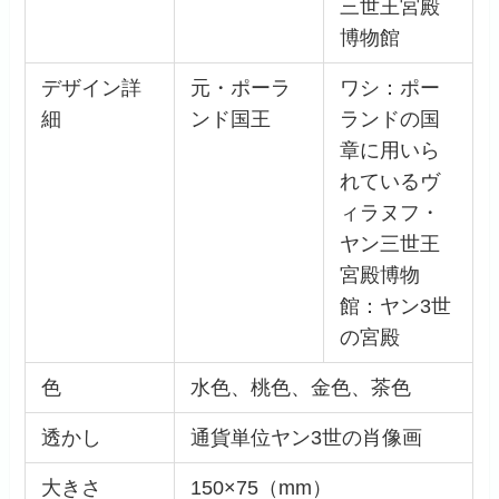
三世王宮殿
博物館
デザイン詳
元・ポーラ
ワシ：ポー
細
ンド国王
ランドの国
章に用いら
れているヴ
ィラヌフ・
ヤン三世王
宮殿博物
館：ヤン3世
の宮殿
色
水色、桃色、金色、茶色
透かし
通貨単位ヤン3世の肖像画
大きさ
150×75（mm）