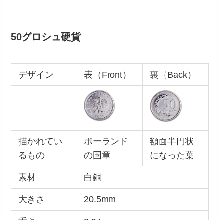
50グロシュ硬貨
デザイン
表（Front）
裏（Back）
描かれてい
ポーランド
額面半円状
るもの
の国章
になった葉
素材
白銅
大きさ
20.5mm