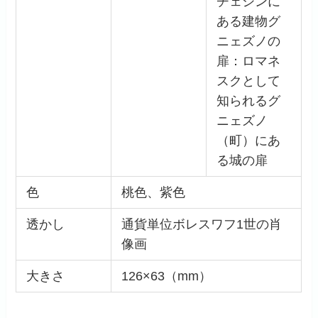
チェシンに
ある建物グ
ニェズノの
扉：ロマネ
スクとして
知られるグ
ニェズノ
（町）にあ
る城の扉
色
桃色、紫色
透かし
通貨単位ボレスワフ1世の肖
像画
大きさ
126×63（mm）