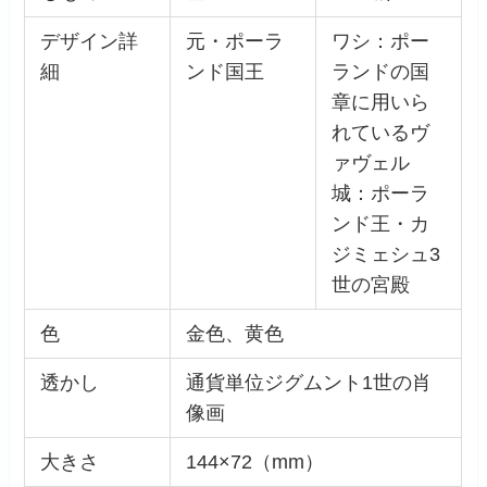
デザイン詳
元・ポーラ
ワシ：ポー
細
ンド国王
ランドの国
章に用いら
れているヴ
ァヴェル
城：ポーラ
ンド王・カ
ジミェシュ3
世の宮殿
色
金色、黄色
透かし
通貨単位ジグムント1世の肖
像画
大きさ
144×72（mm）