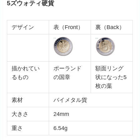
5ズウォティ硬貨
デザイン
表（Front）
裏（Back）
描かれてい
ポーランド
額面リング
るもの
の国章
状になった5
枚の葉
素材
バイメタル貨
大きさ
24mm
重さ
6.54g