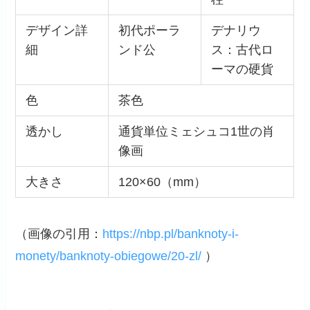
デザイン詳
初代ポーラ
デナリウ
細
ンド公
ス：古代ロ
ーマの硬貨
色
茶色
透かし
通貨単位ミェシュコ1世の肖
像画
大きさ
120×60（mm）
（画像の引用：
https://nbp.pl/banknoty-i-
monety/banknoty-obiegowe/20-zl/
）