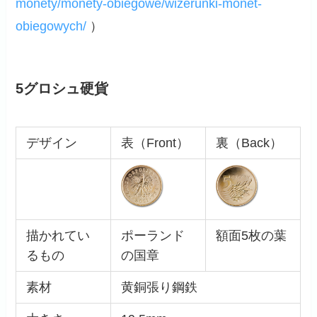
monety/monety-obiegowe/wizerunki-monet-
obiegowych/
）
5グロシュ硬貨
デザイン
表（Front）
裏（Back）
描かれてい
ポーランド
額面5枚の葉
るもの
の国章
素材
黄銅張り鋼鉄