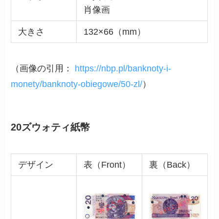
肖像画
大きさ
132×66（mm）
（画像の引用：
https://nbp.pl/banknoty-i-
monety/banknoty-obiegowe/50-zl/
）
20ズウォティ紙幣
デザイン
表（Front）
裏（Back）