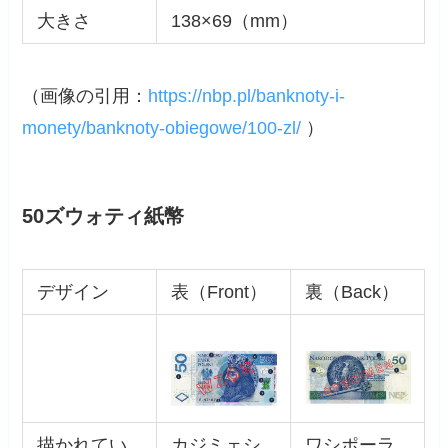
大きさ
138×69（mm）
（画像の引用：
https://nbp.pl/banknoty-i-
monety/banknoty-obiegowe/100-zl/
）
50ズウォティ紙幣
デザイン
表（Front）
裏（Back）
描かれてい
カジミェシ
ワシポーラ