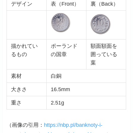
デザイン
表（Front）
裏（Back）
描かれてい
ポーランド
額面額面を
るもの
の国章
囲っている
葉
素材
白銅
大きさ
16.5mm
重さ
2.51g
（画像の引用：
https://nbp.pl/banknoty-i-