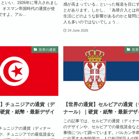
）といい、1926年に導入されまし
感が高まっている」といった報道を目に
、オスマン帝国時代の通貨が使
とがあります。しかし、「為替介入とは
すよ。アル...
生活にどのような影響があるのかと疑問
人も多いのではないでしょう...
24 June 2026
世界の通貨
世界
】チュニジアの通貨（デ
【世界の通貨】セルビアの通貨（
硬貨・紙幣・最新デザイ
ナール）｜硬貨・紙幣・最新デザ
この記事では、セルビアの通貨（ディナ
のデザインや、セルビアでの最低賃金な
チュニジアの通貨（ディナー
事情について調べています。バルカン半
や、チュニジアでの最低賃金な
に位置する内陸国で、人口約700万人の