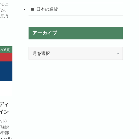
するこ
日本の通貨
何か、
に思う
アーカイブ
ア
の通貨
ー
カ
イ
ブ
ディ
イン
ール）
ど経済
島中部
国・セル