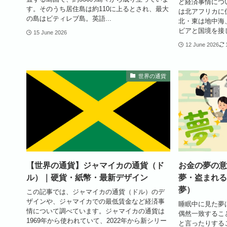
ど経済事情につ
す。そのうち居住島は約110に上るとされ、最大
は北アフリカに
の島はビティレブ島。英語...
北・東は地中海
ビアと国境を接し
15 June 2026
12 June 2026
世界の通貨
【世界の通貨】ジャマイカの通貨（ド
お金の夢の意
ル）｜硬貨・紙幣・最新デザイン
夢・盗まれる
夢）
この記事では、ジャマイカの通貨（ドル）のデ
ザインや、ジャマイカでの最低賃金など経済事
睡眠中に見た夢
情について調べています。ジャマイカの通貨は
偶然一致するこ
1969年から使われていて、2022年から新シリー
と言ったりする