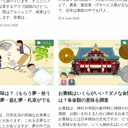
いて調べています。チュニジア
ビア。農業・製造業・ITサービス業が主
位置するアラブ諸国のひとつ。
で、近年は東欧の中でもIT人...
、西はアルジェリア、南東はリ
ます。首都は...
9 June 2026
15 June 2026
コラム
味は？（もらう夢・拾う
お賽銭はいくらがいい？ダメな金
夢・盗む夢・札束がでる
は？各金額の意味を調査
お賽銭は、神社や寺院の参拝時に神様や
感謝、お願いを伝えるために納めるお金
は、日常生活の些細な出来事と
お賽銭などは日本独自の文化ですが、ど
とがあります。これを正夢など
た意味があるのか、いくら納めればいい
ことがありますが、夢の中でお