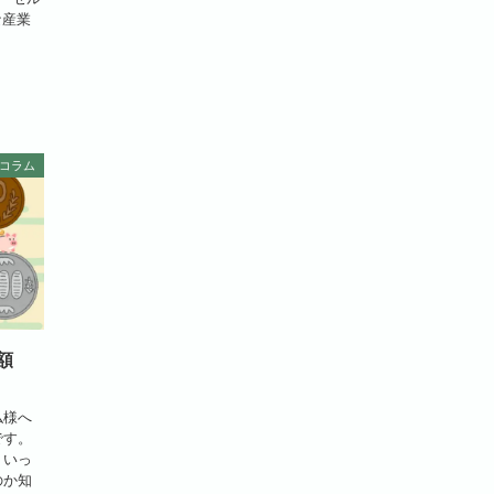
な産業
コラム
額
仏様へ
です。
ういっ
のか知