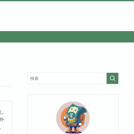
し
外
、