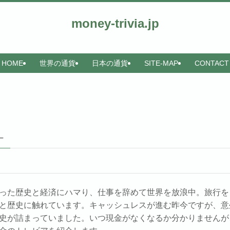
money-trivia.jp
HOME
世界の通貨
日本の通貨
SITE-MAP
CONTACT
–
った歴史と経済にハマり、仕事を辞めて世界を放浪中。旅行を
と歴史に触れています。キャッシュレスが進む昨今ですが、意
史が詰まっていました。いつ現金がなくなるか分かりませんが