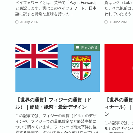
ペイフォワードとは、英語で「Pay it Forward」
貨はレク（Lek
と表記します。実はこのペイフォワード、日本
た。それ以前は
語に訳すと特別な意味を持つの...
われていたそうで
20 July 2026
30 June 2026
世界の通貨
【世界の通貨】フィジーの通貨（ド
【世界の通貨
ル）｜硬貨・紙幣・最新デザイン
ィナール）｜
ン
この記事では、フィジーの通貨（ドル）のデザ
インや、フィジーでの最低賃金など経済事情に
この記事では、
ついて調べています。フィジーは南太平洋に位
ル）のデザイン
置する島国で、約330の島々から成り立っていま