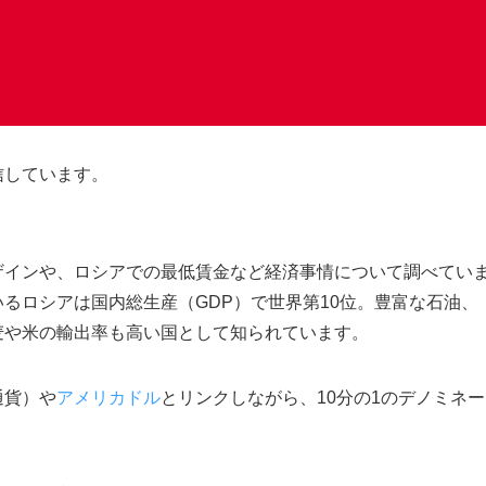
信しています。
ザインや、ロシアでの最低賃金など経済事情について調べてい
るロシアは国内総生産（GDP）で世界第10位。豊富な石油、
麦や米の輸出率も高い国として知られています。
通貨）や
アメリカドル
とリンクしながら、10分の1のデノミネー