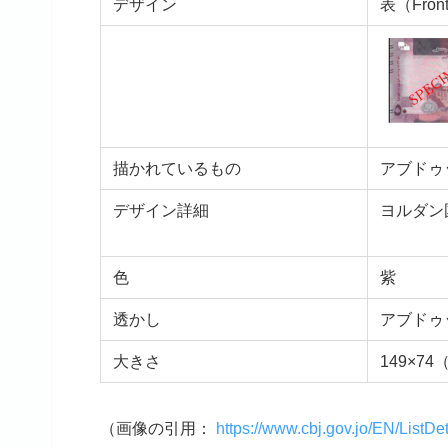
デザイン
表（Fron
描かれているもの
アブドゥ
デザイン詳細
ヨルダン
色
紫
透かし
アブドゥ
大きさ
149×74
（画像の引用：
https://www.cbj.gov.jo/EN/ListD