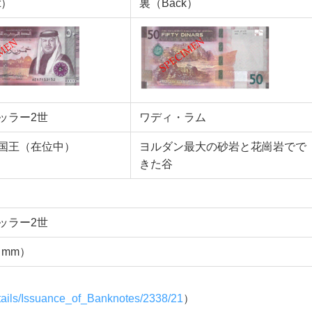
t）
裏（Back）
ッラー2世
ワディ・ラム
国王（在位中）
ヨルダン最大の砂岩と花崗岩でで
きた谷
ッラー2世
（mm）
etails/Issuance_of_Banknotes/2338/21
）