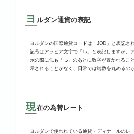
ヨ
ルダン通貨の表記
ヨルダンの国際通貨コードは「JOD」と表記さ
記号はアラビア文字で「د.ا」と表記しますが、アラビア語は右から左に向かって読んでいく言語のため、価格表
示の際に似も「د.ا」のあとに数字が置かれることがあるそうですよ。補助通貨「フィルス」も存在はほとんど表
示されることがなく、日常では端数を丸めるの
現
在の為替レート
ヨルダンで使われている通貨・ディナールのレ