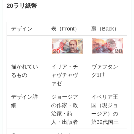
20ラリ紙幣
デザイン
表（Front）
裏（Back）
描かれてい
イリア・チ
ヴァフタン
るもの
ャヴチャヴ
グ1世
ァゼ
デザイン詳
ジョージア
イベリア王
細
の作家・政
国（現ジョ
治家・詩
ージア）の
人・出版者
第32代国王