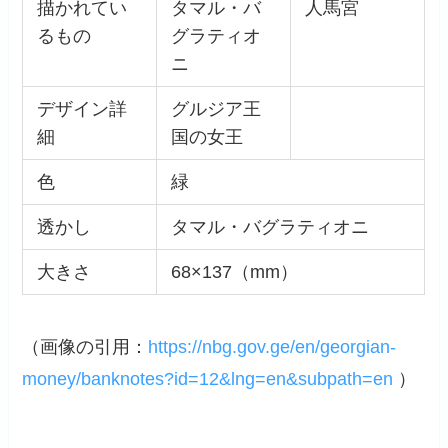
描かれてい
タマル・バ
人馬宮
るもの
グラティオ
ニ
デザイン詳
グルジア王
細
国の女王
色
緑
透かし
タマル・バグラティオニ
大きさ
68×137（mm）
（画像の引用：
https://nbg.gov.ge/en/georgian-
money/banknotes?id=12&lng=en&subpath=en
）