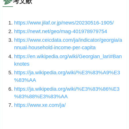
考文献
https://www.jilaf.or.jp/news/20230516-1905/
https://newt.net/geo/mag-401978979754
https://www.ceicdata.com/ja/indicator/georgia/a
nnual-household-income-per-capita
https://en.wikipedia.org/wiki/Georgian_lari#Ban
knotes
https://ja.wikipedia.org/wiki/%E3%83%A9%E3
%83%AA
https://ja.wikipedia.org/wiki/%E3%83%86%E3
%83%88%E3%83%AA
https://www.xe.com/ja/