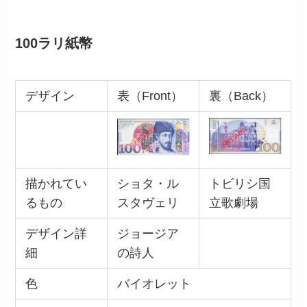
100ラリ紙幣
デザイン
表（Front）
裏（Back）
描かれてい
ショタ・ル
トビリシ国
るもの
スタヴェリ
立歌劇場
デザイン詳
ジョージア
細
の詩人
色
バイオレット