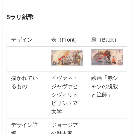
5ラリ紙幣
デザイン
表（Front）
裏（Back）
描かれてい
イヴァネ・
絵画「赤シ
るもの
ジャヴァヒ
ャツの脱穀
シヴィリト
と漁師」
ビリシ国立
大学
デザイン詳
ジョージア
細
の歴史家、