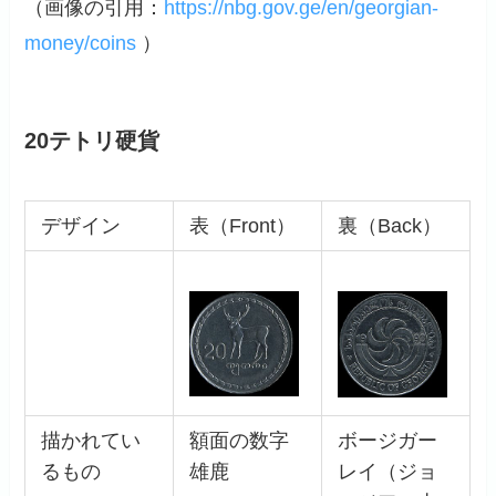
（画像の引用：
https://nbg.gov.ge/en/georgian-
money/coins
）
20テトリ硬貨
デザイン
表（Front）
裏（Back）
描かれてい
額面の数字
ボージガー
るもの
雄鹿
レイ（ジョ