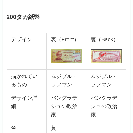
200タカ紙幣
デザイン
表（Front）
裏（Back）
描かれてい
ムジブル・
ムジブル・
るもの
ラフマン
ラフマン
デザイン詳
バングラデ
バングラデ
細
シュの政治
シュの政治
家
家
色
黄