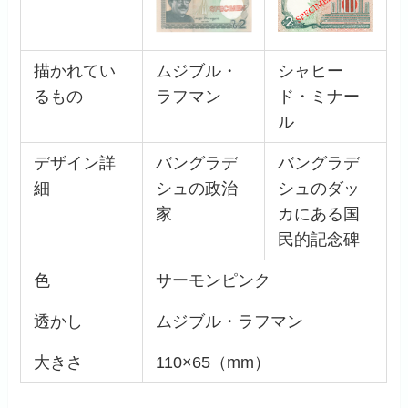
描かれてい
ムジブル・
シャヒー
るもの
ラフマン
ド・ミナー
ル
デザイン詳
バングラデ
バングラデ
細
シュの政治
シュのダッ
家
カにある国
民的記念碑
色
サーモンピンク
透かし
ムジブル・ラフマン
大きさ
110×65（mm）