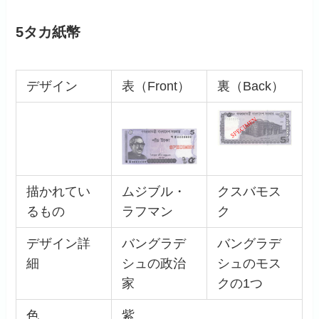
5タカ紙幣
デザイン
表（Front）
裏（Back）
描かれてい
ムジブル・
クスバモス
るもの
ラフマン
ク
デザイン詳
バングラデ
バングラデ
細
シュの政治
シュのモス
家
クの1つ
色
紫