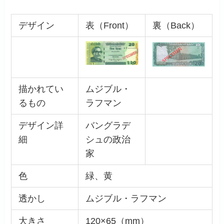
デザイン
表（Front）
裏（Back）
描かれてい
ムジブル・
るもの
ラフマン
デザイン詳
バングラデ
細
シュの政治
家
色
緑、黄
透かし
ムジブル・ラフマン
大きさ
120×65（mm）