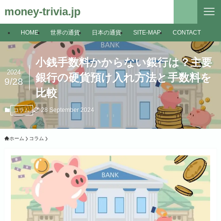
money-trivia.jp
HOME
世界の通貨
日本の通貨
SITE-MAP
CONTACT
小銭手数料かからない銀行は？主要
2024
銀行の硬貨預け入れ方法と手数料を
9/28
比較
28 September 2024
コラム
ホーム
コラム