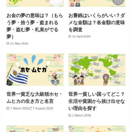
お金の夢の意味は？（もら
お賽銭はいくらがいい？ダ
う夢・拾う夢・盗まれる
メな金額は？各金額の意味
夢・盗む夢・札束がでる
を調査
夢）
14 April 2026
21 May 2026
世界一貧乏な大統領ホセ・
世界一貧しい国ってどこ？
ムヒカの生き方と名言
生活や貧困から抜け出せな
い理由を探す
7 March 2026
7 August 2026
1 March 2026