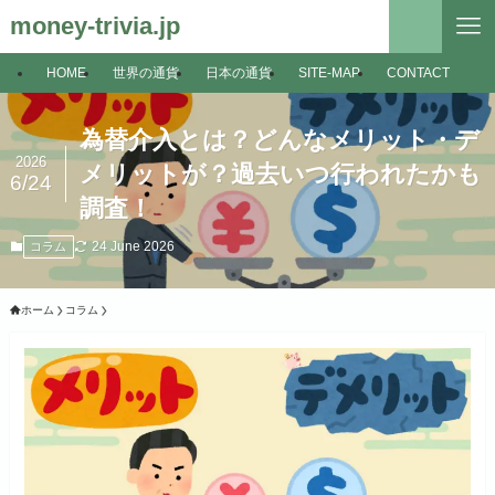
money-trivia.jp
HOME
世界の通貨
日本の通貨
SITE-MAP
CONTACT
為替介入とは？どんなメリット・デ
2026
メリットが？過去いつ行われたかも
6/24
調査！
24 June 2026
コラム
ホーム
コラム