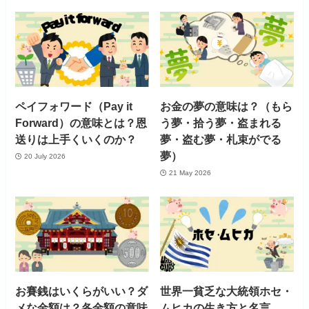
ペイフォワード（Pay it
お金の夢の意味は？（もら
Forward）の意味とは？恩
う夢・拾う夢・盗まれる
送りは上手くいくのか？
夢・盗む夢・札束がでる
夢）
20 July 2026
21 May 2026
お賽銭はいくらがいい？ダ
世界一貧乏な大統領ホセ・
メな金額は？各金額の意味
ムヒカの生き方と名言