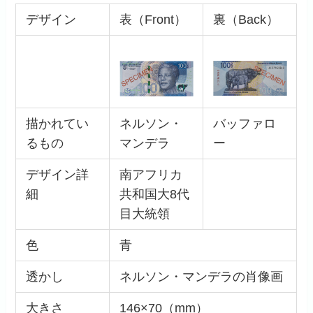
デザイン
表（Front）
裏（Back）
描かれてい
ネルソン・
バッファロ
るもの
マンデラ
ー
デザイン詳
南アフリカ
細
共和国大8代
目大統領
色
青
透かし
ネルソン・マンデラの肖像画
大きさ
146×70（mm）