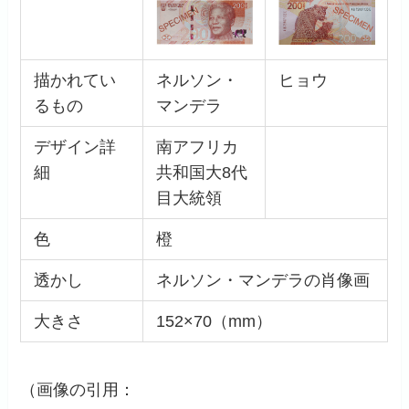
描かれてい
ネルソン・
ヒョウ
るもの
マンデラ
デザイン詳
南アフリカ
細
共和国大8代
目大統領
色
橙
透かし
ネルソン・マンデラの肖像画
大きさ
152×70（mm）
（画像の引用：