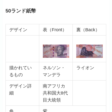
50ランド紙幣
デザイン
表（Front）
裏（Back）
描かれてい
ネルソン・
ライオン
るもの
マンデラ
デザイン詳
南アフリカ
細
共和国大8代
目大統領
色
紫