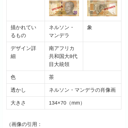
描かれてい
ネルソン・
象
るもの
マンデラ
デザイン詳
南アフリカ
細
共和国大8代
目大統領
色
茶
透かし
ネルソン・マンデラの肖像画
大きさ
134×70（mm）
（画像の引用：