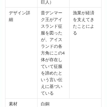
巨人）
デザイン詳
昔デンマー
漁業が経済
細
ク王がアイ
を支えてき
スランド征
たことによ
服を図った
る
が、アイス
ランドの各
方角にこの4
体が存在し
ていて征服
を諦めたと
いう言い伝
えに基づい
ている
素材
白銅