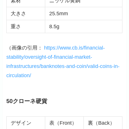
素材
ニッケル黄銅
大きさ
25.5mm
重さ
8.5g
（画像の引用：
https://www.cb.is/financial-
stability/oversight-of-financial-market-
infrastructures/banknotes-and-coin/valid-coins-in-
circulation/
50クローネ硬貨
デザイン
表（Front）
裏（Back）