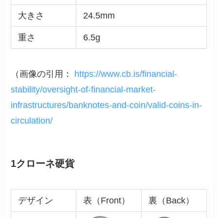
大きさ
24.5mm
重さ
6.5g
（画像の引用：
https://www.cb.is/financial-
stability/oversight-of-financial-market-
infrastructures/banknotes-and-coin/valid-coins-in-
circulation/
1クローネ硬貨
デザイン
表（Front）
裏（Back）