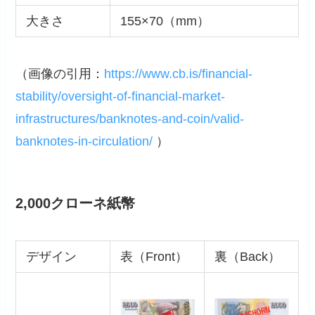
大きさ
155×70（mm）
（画像の引用：
https://www.cb.is/financial-
stability/oversight-of-financial-market-
infrastructures/banknotes-and-coin/valid-
banknotes-in-circulation/
）
2,000クローネ紙幣
デザイン
表（Front）
裏（Back）