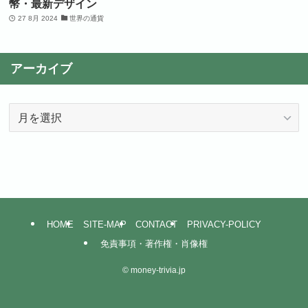
幣・最新デザイン
27 8月 2024
世界の通貨
アーカイブ
ア
ー
カ
イ
ブ
HOME
SITE-MAP
CONTACT
PRIVACY-POLICY
免責事項・著作権・肖像権
©
money-trivia.jp