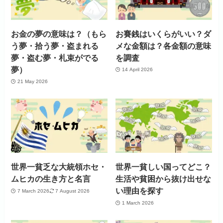
お金の夢の意味は？（もら
お賽銭はいくらがいい？ダ
う夢・拾う夢・盗まれる
メな金額は？各金額の意味
夢・盗む夢・札束がでる
を調査
夢）
14 April 2026
21 May 2026
世界一貧乏な大統領ホセ・
世界一貧しい国ってどこ？
ムヒカの生き方と名言
生活や貧困から抜け出せな
い理由を探す
7 March 2026
7 August 2026
1 March 2026