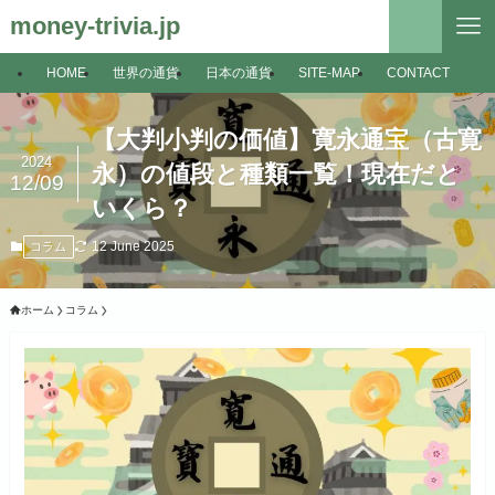
money-trivia.jp
HOME
世界の通貨
日本の通貨
SITE-MAP
CONTACT
【大判小判の価値】寛永通宝（古寛
2024
永）の値段と種類一覧！現在だと
12/09
いくら？
12 June 2025
コラム
ホーム
コラム