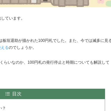
信しています。
前は板垣退助が描かれた100円札でした。また、今では滅多に見
使える
のでしょうか。
のくらいなのか、100円札の発行停止と時期についても解説して
目次
い？