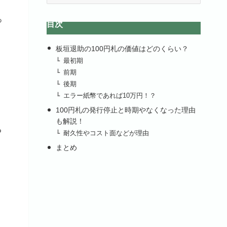
カ
っ
イ
目次
ブ
板垣退助の100円札の価値はどのくらい？
最初期
前期
後期
エラー紙幣であれば10万円！？
100円札の発行停止と時期やなくなった理由
も解説！
る
耐久性やコスト面などが理由
まとめ
、