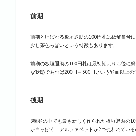
前期
前期と呼ばれる板垣退助の100円札は紙幣番号
少し茶色っぽいという特徴もあります。
前期の板垣退助の100円札は最初期よりも後に
な状態であれば200円～500円という額面以上
後期
3種類の中でも最も新しく作られた板垣退助の10
が白っぽく、アルファベットが2つ使われている