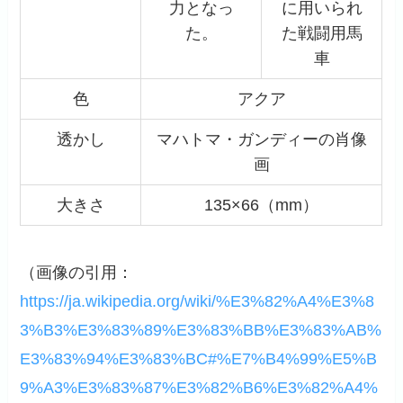
力となっ
に用いられ
た。
た戦闘用馬
車
色
アクア
透かし
マハトマ・ガンディーの肖像
画
大きさ
135×66（mm）
（画像の引用：
https://ja.wikipedia.org/wiki/%E3%82%A4%E3%8
3%B3%E3%83%89%E3%83%BB%E3%83%AB%
E3%83%94%E3%83%BC#%E7%B4%99%E5%B
9%A3%E3%83%87%E3%82%B6%E3%82%A4%