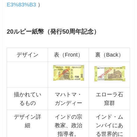
E3%83%B3
）
20ルピー紙幣（発行50周年記念）
デザイン
表（Front）
裏（Back）
描かれてい
マハトマ・
エローラ石
るもの
ガンディー
窟群
デザイン詳
インドの宗
インド・ム
細
教家、政治
ンバイにあ
指導者。
る世界的に