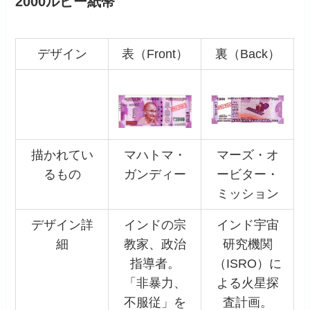
2000ルピー紙幣
デザイン
表（Front）
裏（Back）
描かれてい
マハトマ・
マーズ・オ
るもの
ガンディー
ービター・
ミッション
デザイン詳
インドの宗
インド宇宙
細
教家、政治
研究機関
指導者。
（ISRO）に
「非暴力、
よる火星探
不服従」を
査計画。