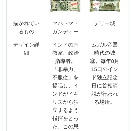
描かれてい
マハトマ・
デリー城
るもの
ガンディー
デザイン詳
インドの宗
ムガル帝国
細
教家、政治
時代の城
指導者。
塞。毎年8月
「非暴力、
15日のイン
不服従」を
ド独立記念
提唱し、イ
日に首相演
ンドがイギ
説が行われ
リスから独
る場所。
立するよう
指揮をとっ
た。この思