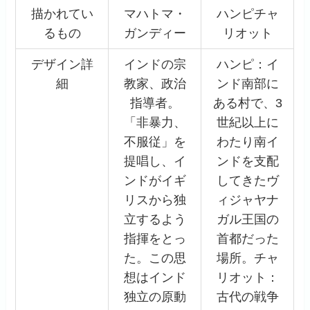
描かれてい
マハトマ・
ハンピチャ
るもの
ガンディー
リオット
デザイン詳
インドの宗
ハンピ：イ
細
教家、政治
ンド南部に
指導者。
ある村で、3
「非暴力、
世紀以上に
不服従」を
わたり南イ
提唱し、イ
ンドを支配
ンドがイギ
してきたヴ
リスから独
ィジャヤナ
立するよう
ガル王国の
指揮をとっ
首都だった
た。この思
場所。チャ
想はインド
リオット：
独立の原動
古代の戦争