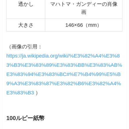
透かし
マハトマ・ガンディーの肖像
画
大きさ
146×66（mm）
（画像の引用：
https://ja.wikipedia.org/wiki/%E3%82%A4%E3%8
3%B3%E3%83%89%E3%83%BB%E3%83%AB%
E3%83%94%E3%83%BC#%E7%B4%99%E5%B
9%A3%E3%83%87%E3%82%B6%E3%82%A4%
E3%83%B3
）
100ルピー紙幣