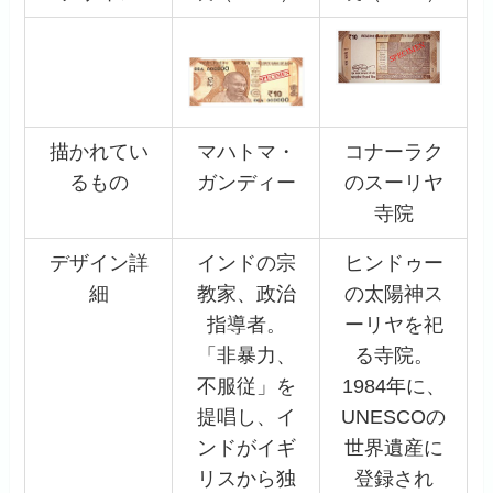
描かれてい
マハトマ・
コナーラク
るもの
ガンディー
のスーリヤ
寺院
デザイン詳
インドの宗
ヒンドゥー
細
教家、政治
の太陽神ス
指導者。
ーリヤを祀
「非暴力、
る寺院。
不服従」を
1984年に、
提唱し、イ
UNESCOの
ンドがイギ
世界遺産に
リスから独
登録され