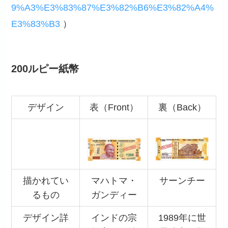
9%A3%E3%83%87%E3%82%B6%E3%82%A4%
E3%83%B3
）
200ルピー紙幣
デザイン
表（Front）
裏（Back）
描かれてい
マハトマ・
サーンチー
るもの
ガンディー
デザイン詳
インドの宗
1989年に世