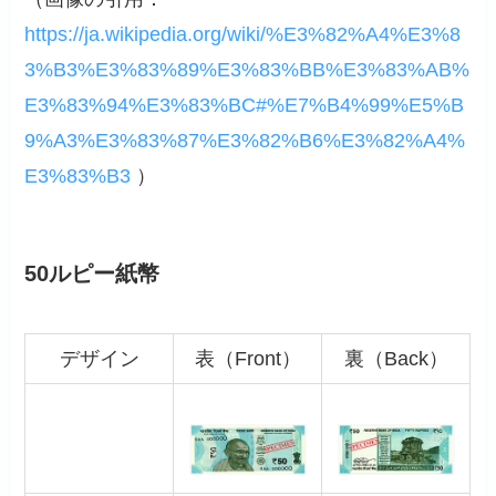
https://ja.wikipedia.org/wiki/%E3%82%A4%E3%8
3%B3%E3%83%89%E3%83%BB%E3%83%AB%
E3%83%94%E3%83%BC#%E7%B4%99%E5%B
9%A3%E3%83%87%E3%82%B6%E3%82%A4%
E3%83%B3
）
50ルピー紙幣
デザイン
表（Front）
裏（Back）