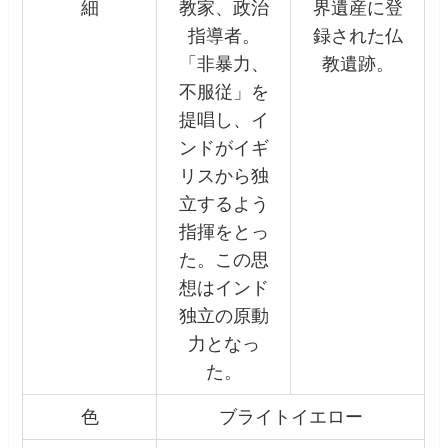
細
教家、政治
界遺産に登
指導者。
録された仏
「非暴力、
教遺跡。
不服従」を
提唱し、イ
ンドがイギ
リスから独
立するよう
指揮をとっ
た。この思
想はインド
独立の原動
力となっ
た。
色
ブライトイエロー