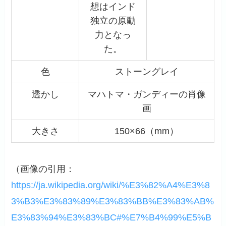
想はインド
独立の原動
力となっ
た。
色
ストーングレイ
透かし
マハトマ・ガンディーの肖像
画
大きさ
150×66（mm）
（画像の引用：
https://ja.wikipedia.org/wiki/%E3%82%A4%E3%8
3%B3%E3%83%89%E3%83%BB%E3%83%AB%
E3%83%94%E3%83%BC#%E7%B4%99%E5%B