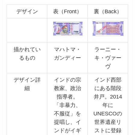
デザイン
表（Front）
裏（Back）
描かれてい
マハトマ・
ラーニー・
るもの
ガンディー
キ・ヴァー
ヴ
デザイン詳
インドの宗
インド西部
細
教家、政治
にある階段
指導者。
井戸。2014
「非暴力、
年に
不服従」を
UNESCOの
提唱し、イ
世界遺産リ
ンドがイギ
ストに登録