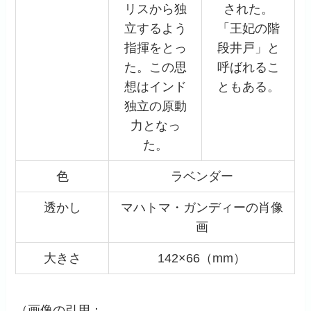
リスから独
された。
立するよう
「王妃の階
指揮をとっ
段井戸」と
た。この思
呼ばれるこ
想はインド
ともある。
独立の原動
力となっ
た。
色
ラベンダー
透かし
マハトマ・ガンディーの肖像
画
大きさ
142×66（mm）
（画像の引用：