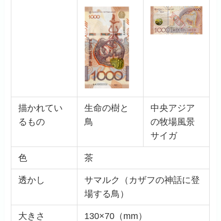
描かれてい
生命の樹と
中央アジア
るもの
鳥
の牧場風景
サイガ
色
茶
透かし
サマルク（カザフの神話に登
場する鳥）
大きさ
130×70（mm）