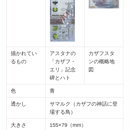
描かれてい
アスタナの
カザフスタ
るもの
「カザフ・
ンの概略地
エリ」記念
図
碑とハト
色
青
透かし
サマルク（カザフの神話に登
場する鳥）
大きさ
155×79（mm）