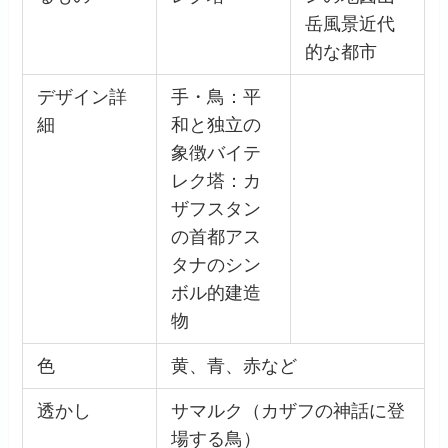
岳風景近代
的な都市
デザイン詳
手・鳥：平
細
和と独立の
象徴バイテ
レク塔：カ
ザフスタン
の首都アス
タナのシン
ボル的建造
物
色
黄、青、赤など
透かし
サマルク（カザフの神話に登
場する鳥）