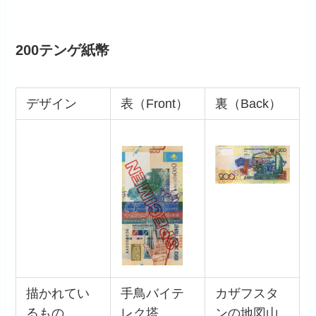
200テンゲ紙幣
デザイン
表（Front）
裏（Back）
描かれてい
手鳥バイテ
カザフスタ
るもの
レク塔
ンの地図山