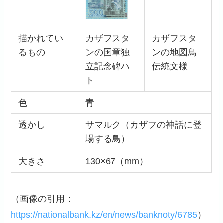
描かれてい
カザフスタ
カザフスタ
るもの
ンの国章独
ンの地図鳥
立記念碑ハ
伝統文様
ト
色
青
透かし
サマルク（カザフの神話に登
場する鳥）
大きさ
130×67（mm）
（画像の引用：
https://nationalbank.kz/en/news/banknoty/6785
）