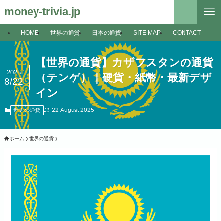
money-trivia.jp
HOME
世界の通貨
日本の通貨
SITE-MAP
CONTACT
【世界の通貨】カザフスタンの通貨
2025
（テンゲ）｜硬貨・紙幣・最新デザ
8/22
イン
22 August 2025
世界の通貨
ホーム
世界の通貨