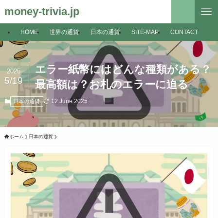
money-trivia.jp
HOME
世界の通貨
日本の通貨
SITE-MAP
CONTACT
エラー紙幣にはどんな種類がある？
2025
5/19
最高額は？お札のエラーに迫る
12 June 2025
日本の通貨
ホーム
日本の通貨