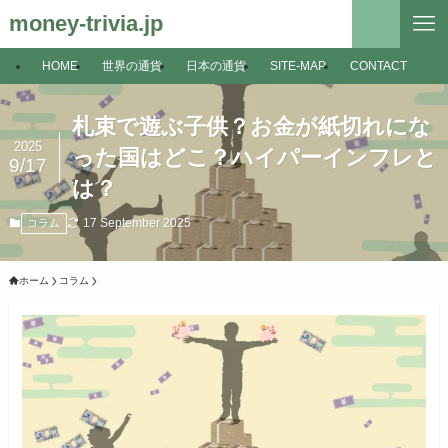
money-trivia.jp
HOME
世界の通貨
日本の通貨
SITE-MAP
CONTACT
札束で遊ぶ子供？お金が紙切れにな
2025
った国はどこ？ハイパーインフレと
9/17
は？
17 September 2025
コラム
ホーム
コラム