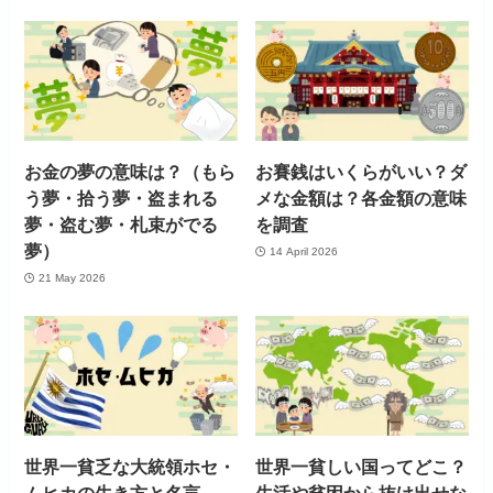
お金の夢の意味は？（もら
お賽銭はいくらがいい？ダ
う夢・拾う夢・盗まれる
メな金額は？各金額の意味
夢・盗む夢・札束がでる
を調査
夢）
14 April 2026
21 May 2026
世界一貧乏な大統領ホセ・
世界一貧しい国ってどこ？
ムヒカの生き方と名言
生活や貧困から抜け出せな