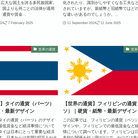
と広大な国土を誇る多民族国家。
化されたり、識別がしやすくなる工夫な
、国よりも州ごとの法律が適用
されていますが、新紙幣と旧紙幣ではど
通貨や賃金...
な違いがあるのでしょうか。...
024
7 February 2025
11 September 2024
12 June 2025
世界の通貨
世界
】タイの通貨（バーツ）
【世界の通貨】フィリピンの通貨
・最新デザイン
ソ）｜硬貨・紙幣・最新デザイン
タイの通貨（バーツ）のデザイ
この記事では、フィリピンの通貨（ペソ
最低賃金など経済事情について
ザインや、フィリピンでの最低賃金など
タイは日本にとって重要な経済
情について調べています。フィリピンは
す。日本からは年間140万人がタ
友好な関係を結ぶ国の1つで、かつては首