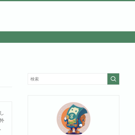
し
外
、