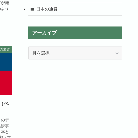
どが施
のよう
日本の通貨
アーカイブ
ア
の通貨
ー
カ
イ
ブ
（ペ
）のデ
経済事
日本と
都・マ