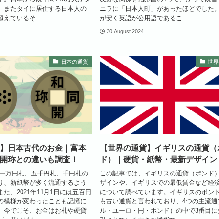
、またタイに居住する日本人の
ニラに「日本人町」があったほどでした
超えているそ...
が安く英語が公用語であるこ...
30 August 2024
日本の通貨
世界
】日本古代のお金｜富本
【世界の通貨】イギリスの通貨（
開珎との違いも調査！
ド）｜硬貨・紙幣・最新デザイン
日に一万円札、五千円札、千円札の
この記事では、イギリスの通貨（ポンド
り、新紙幣が多く流通するよう
ザインや、イギリスでの最低賃金など経
た、2021年11月1日には五百円
について調べています。イギリスのポン
の模様が変わったことも記憶に
も古い通貨と言われており、4つの主流通
。今でこそ、お金はお札や硬貨
ル・ユーロ・円・ポンド）の中で3番目に