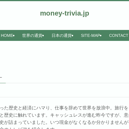
money-trivia.jp
HOME
世界の通貨
日本の通貨
SITE-MAP
CONTACT
–
った歴史と経済にハマり、仕事を辞めて世界を放浪中。旅行を
と歴史に触れています。キャッシュレスが進む昨今ですが、意
史が詰まっていました。いつ現金がなくなるか分かりませんが