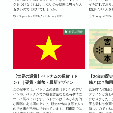
クをつけなければいけないのか疑問に思った人
イを訪れており
も多いのではないでしょうか。...
数は67,000人を
2 September 2024
7 February 2025
30 August 2024
世界の通貨
【世界の通貨】ベトナムの通貨（ド
【お金の歴史
ン）｜硬貨・紙幣・最新デザイン
銭とは？和同
この記事では、ベトナムの通貨（ドン）のデザ
2024年7月3
インや、ベトナムでの最低賃金など経済事情に
デザインが変わ
ついて調べています。ベトナムは日本と友好的
になりました。ま
な関係にある国の1つで、観光や出稼ぎ等で人々
玉も素材や側面
の行き来が活発に行われています。都市部では
新しいのですね