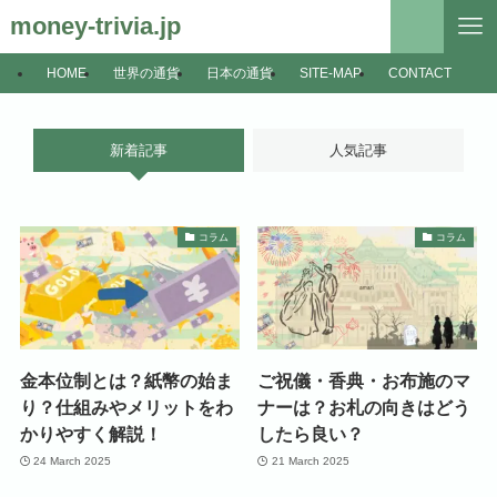
money-trivia.jp
HOME
世界の通貨
日本の通貨
SITE-MAP
CONTACT
新着記事
人気記事
コラム
コラム
金本位制とは？紙幣の始ま
ご祝儀・香典・お布施のマ
り？仕組みやメリットをわ
ナーは？お札の向きはどう
かりやすく解説！
したら良い？
24 March 2025
21 March 2025